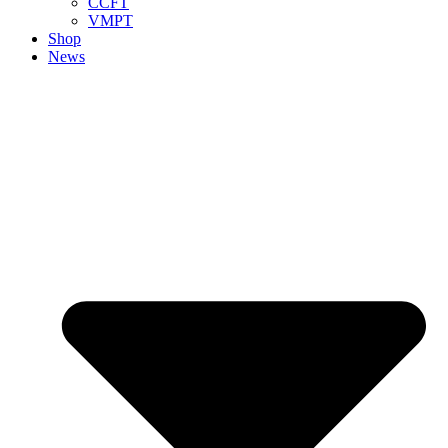
CCFT
VMPT
Shop
News