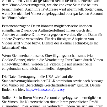
einem Vimeo-Video ausgestatteten Seiten besuchen. Hierbei wird
dem Vimeo-Server mitgeteilt, welche konkrete Seite Sie bei uns
besucht haben. Auch Ihre IP-Adresse wird übermittelt. Sogar dann,
wenn Sie nicht bei Vimeo eingeloggt sind oder gar keinen Account
bei Vimeo haben.
Personenbezogene Daten könnten möglicherweise über den
eigentlichen Zweck der Auftragserfüllung hinaus durch den
Anbieter an andere Dritte weitergegeben werden, die die Daten für
andere Zwecke verwenden. Für das flüssigere Abspielen von
Videos setzt Vimeo bspw. Dienste der Akamai Technologies Inc.
(akamaized) ein.
Wenn Sie innerhalb unseres Einwilligungsmechanismus (via
Cookie-Banner) nicht in die Verarbeitung Ihrer Daten durch Vimeo
eingewilligt haben, werden die Videos, die auf unserer Seite
eingebunden sind, nicht unmittelbar abgespielt.
Die Datenübertragung in die USA wird auf die
Standardvertragsklauseln der EU-Kommission sowie nach Aussage
von Vimeo auf „berechtigte Geschäftsinteressen“ gestützt. Details
finden Sie hier:
https://vimeo.com/privacy
.
Sollten Sie in Ihrem Vimeo-Account eingeloggt sein, ermöglichen
Sie Vimeo, Ihr Nutzerverhalten direkt Ihrem persönlichen Profil
zuzuordnen. Dies können Sie verhindern, indem Sie sich aus Ihrem