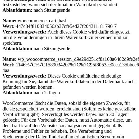
festzustellen, wann sich der Inhalt im Warenkorb verändert.
Ablaufdatum:
nach Sitzungsende
Name:
woocommerce_cart_hash
Wert:
447c84f810834056ab37cfe5ed27f204311181790-7
Verwendungszweck:
Auch dieses Cookie wird dafür eingesetzt,
um die Veränderungen in Ihrem Warenkorb zu erkennen und zu
speichern.
Ablaufdatum:
nach Sitzungsende
Name:
wp_woocommerce_session_d9e29d251cf8a108a6482d9fe2e
Wert:
1146%7C%7C1589034207%7C%7C95f8053ce0cea135bbce67
4aa
Verwendungszweck:
Dieses Cookie enthält eine eindeutige
Kennung für Sie, damit die Warenkorbdaten in der Datenbank auch
gefunden werden können.
Ablaufdatum:
nach 2 Tagen
WooCommerce löscht die Daten, sobald die eigenen Zwecke, für
die sie gespeichert wurden, erreicht sind (Sofern es keine gesetzliche
Verpflichtung gibt). Serverlogfiles werden bspw. nach 30 Tagen
gelöscht. Für den Vorbehalt der Daten, nutzt Automattic diese, um
den Traffic auf den Websites zu analysieren und gegebenfalls
Probleme und Fehler zu beheben. Die Verarbeitung und
Speicherung der Daten findet auf amerikanischen Servern von