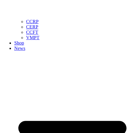
CCRP
CERP
CCFT
VMPT
Shop
News