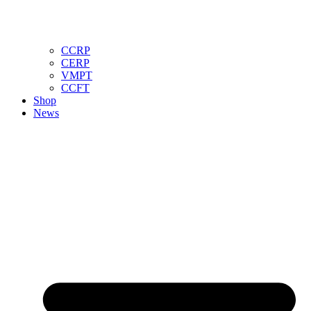
CCRP
CERP
VMPT
CCFT
Shop
News