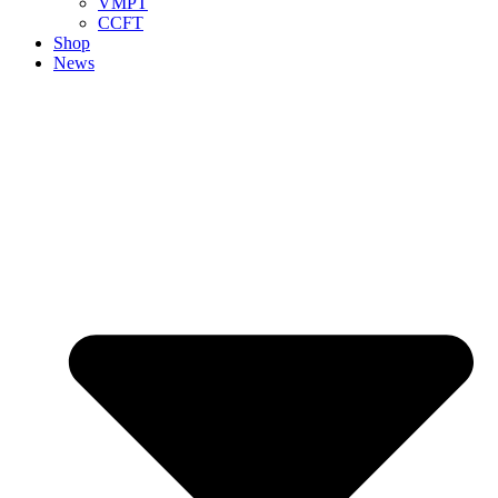
VMPT
CCFT
Shop
News