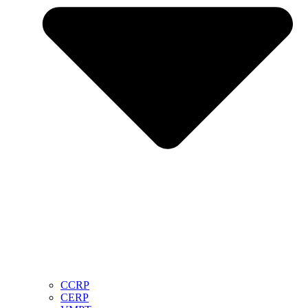
CCRP
CERP