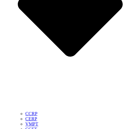
CCRP
CERP
VMPT