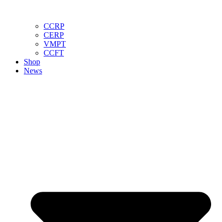
CCRP
CERP
VMPT
CCFT
Shop
News