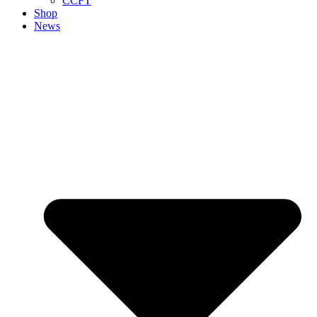
CCFT
Shop
News