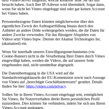
dem Vimeo-Server mitgeteilt, welche konkrete Seite Sie bei uns
besucht haben. Auch Ihre IP-Adresse wird übermittelt. Sogar dann,
wenn Sie nicht bei Vimeo eingeloggt sind oder gar keinen Account
bei Vimeo haben.
Personenbezogene Daten könnten möglicherweise über den
eigentlichen Zweck der Auftragserfüllung hinaus durch den
Anbieter an andere Dritte weitergegeben werden, die die Daten für
andere Zwecke verwenden. Für das flüssigere Abspielen von
Videos setzt Vimeo bspw. Dienste der Akamai Technologies Inc.
(akamaized) ein.
Wenn Sie innerhalb unseres Einwilligungsmechanismus (via
Cookie-Banner) nicht in die Verarbeitung Ihrer Daten durch Vimeo
eingewilligt haben, werden die Videos, die auf unserer Seite
eingebunden sind, nicht unmittelbar abgespielt.
Die Datenübertragung in die USA wird auf die
Standardvertragsklauseln der EU-Kommission sowie nach Aussage
von Vimeo auf „berechtigte Geschäftsinteressen“ gestützt. Details
finden Sie hier:
https://vimeo.com/privacy
.
Sollten Sie in Ihrem Vimeo-Account eingeloggt sein, ermöglichen
Sie Vimeo, Ihr Nutzerverhalten direkt Ihrem persönlichen Profil
zuzuordnen. Dies können Sie verhindern, indem Sie sich aus Ihrem
Vimeo-Account ausloggen.