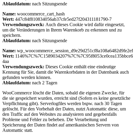
Ablaufdatum:
nach Sitzungsende
Name:
woocommerce_cart_hash
Wert:
447c84f810834056ab37cfe5ed27f204311181790-7
Verwendungszweck:
Auch dieses Cookie wird dafür eingesetzt,
um die Veränderungen in Ihrem Warenkorb zu erkennen und zu
speichern.
Ablaufdatum:
nach Sitzungsende
Name:
wp_woocommerce_session_d9e29d251cf8a108a6482d9fe2e
Wert:
1146%7C%7C1589034207%7C%7C95f8053ce0cea135bbce67
4aa
Verwendungszweck:
Dieses Cookie enthält eine eindeutige
Kennung für Sie, damit die Warenkorbdaten in der Datenbank auch
gefunden werden können.
Ablaufdatum:
nach 2 Tagen
WooCommerce löscht die Daten, sobald die eigenen Zwecke, für
die sie gespeichert wurden, erreicht sind (Sofern es keine gesetzliche
Verpflichtung gibt). Serverlogfiles werden bspw. nach 30 Tagen
gelöscht. Für den Vorbehalt der Daten, nutzt Automattic diese, um
den Traffic auf den Websites zu analysieren und gegebenfalls
Probleme und Fehler zu beheben. Die Verarbeitung und
Speicherung der Daten findet auf amerikanischen Servern von
Automattic statt.