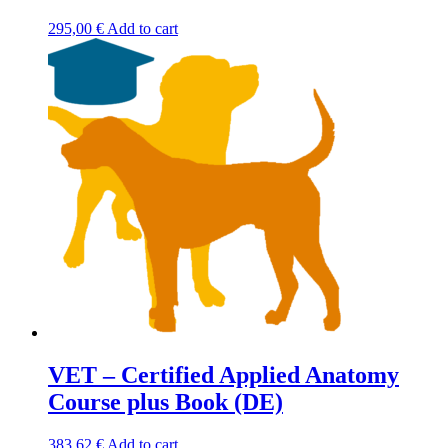
295,00
€
Add to cart
VET – Certified Applied Anatomy
Course plus Book (DE)
383,62
€
Add to cart