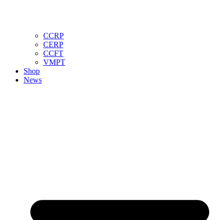
CCRP
CERP
CCFT
VMPT
Shop
News