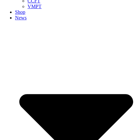
CCFT
VMPT
Shop
News