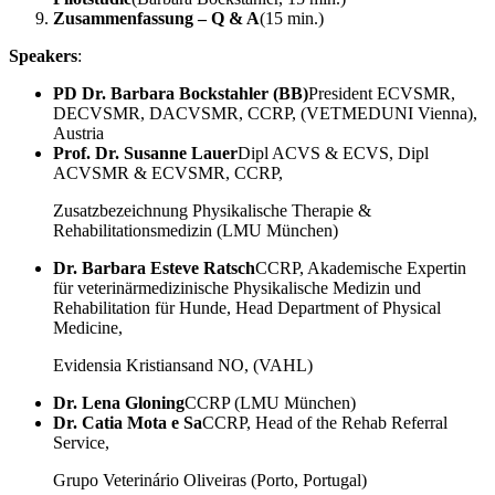
Zusammenfassung – Q & A
(15 min.)
Speakers
:
PD Dr. Barbara Bockstahler (BB)
President ECVSMR,
DECVSMR, DACVSMR, CCRP, (VETMEDUNI Vienna),
Austria
Prof. Dr. Susanne Lauer
Dipl ACVS & ECVS, Dipl
ACVSMR & ECVSMR, CCRP,
Zusatzbezeichnung Physikalische Therapie &
Rehabilitationsmedizin (LMU München)
Dr. Barbara Esteve Ratsch
CCRP, Akademische Expertin
für veterinärmedizinische Physikalische Medizin und
Rehabilitation für Hunde, Head Department of Physical
Medicine,
Evidensia Kristiansand NO, (VAHL)
Dr. Lena Gloning
CCRP (LMU München)
Dr. Catia Mota e Sa
CCRP, Head of the Rehab Referral
Service,
Grupo Veterinário Oliveiras (Porto, Portugal)