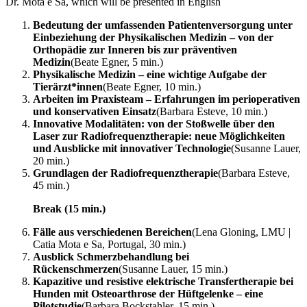
Dr. Mota e Sa, which will be presented in English
Bedeutung der umfassenden Patientenversorgung unter
Einbeziehung der Physikalischen Medizin – von der
Orthopädie zur Inneren bis zur präventiven
Medizin
(Beate Egner, 5 min.)
Physikalische Medizin – eine wichtige Aufgabe der
Tierärzt*innen
(Beate Egner, 10 min.)
Arbeiten im Praxisteam – Erfahrungen im perioperativen
und konservativen Einsatz
(Barbara Esteve, 10 min.)
Innovative Modalitäten: von der Stoßwelle über den
Laser zur Radiofrequenztherapie: neue Möglichkeiten
und Ausblicke mit innovativer Technologie
(Susanne Lauer,
20 min.)
Grundlagen der Radiofrequenztherapie
(Barbara Esteve,
45 min.)
Break (15 min.)
Fälle aus verschiedenen Bereichen
(Lena Gloning, LMU |
Catia Mota e Sa, Portugal, 30 min.)
Ausblick Schmerzbehandlung bei
Rückenschmerzen
(Susanne Lauer, 15 min.)
Kapazitive und resistive elektrische Transfertherapie bei
Hunden mit Osteoarthrose der Hüftgelenke – eine
Pilotstudie
(Barbara Bockstahler, 15 min.)