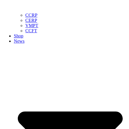
CCRP
CERP
VMPT
CCFT
Shop
News