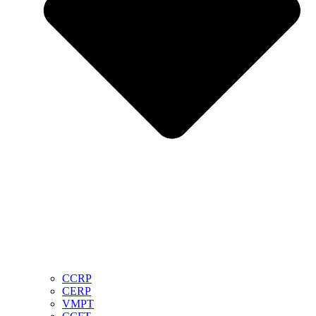
CCRP
CERP
VMPT