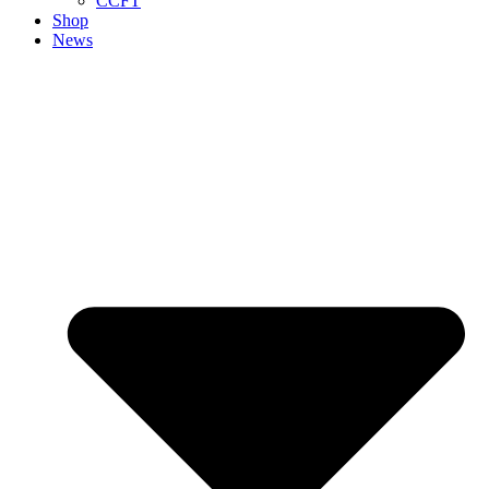
CCFT
Shop
News