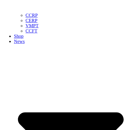
CCRP
CERP
VMPT
CCFT
Shop
News