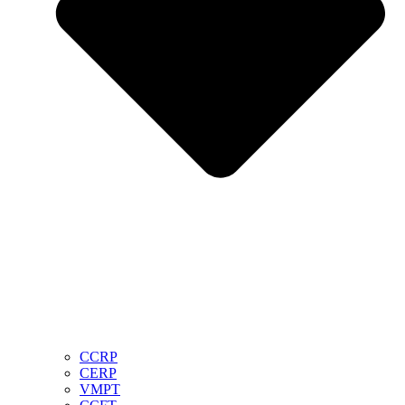
CCRP
CERP
VMPT