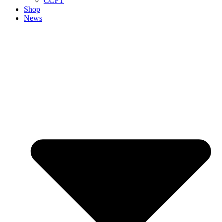
CCFT
Shop
News