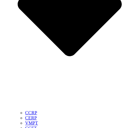
CCRP
CERP
VMPT