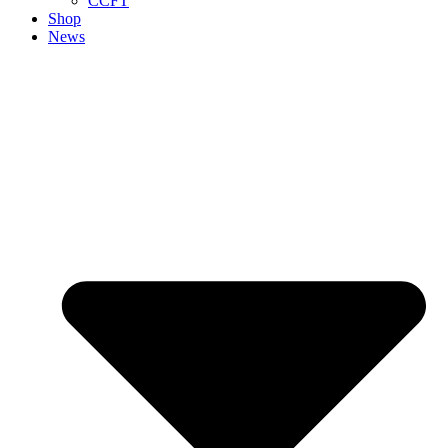
CCFT
Shop
News