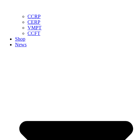
CCRP
CERP
VMPT
CCFT
Shop
News